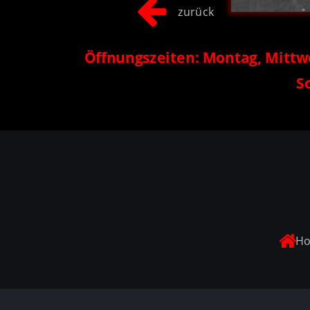
zurück
Öffnungszeiten: Montag, Mittwoc
S

Ho